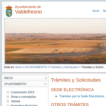
Ayuntamiento de
Valdefresno
Inicio
M
Está en:
Inicio
>
AYUNTAMIENTO
>
Trámites y Solicitudes
> Trámites y Solicit...
INICIO
Trámites y Solicitudes
AYUNTAMIENTO
SEDE ELECTRÓNICA
Corporación 2023
Trámites por la Sede Electrónica
Áreas y concejalías
Saluda
OTROS TRÁMITES
Normativa Municipal