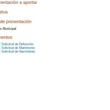
entación a aportar
tiva
de presentación
ro Municipal
entos
 Solicitud de Defunción
 Solicitud de Matrimonio
 Solicitud de Nacimiento