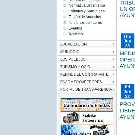
TRIB
Tue Jul
Normativa Urbanística
17
UN O
00:00:00
Trámites y Solicitudes
CEST
AYUN
Tablón de Anuncios
2018
Tue Jul
Teléfonos de Interés
17
00:00:00
Eventos
CEST
Noticias
2018
Thu
Jun
LOCALIZACION
28
00:00:
MUNICIPIO
MEDI
CEST
OPER
LOS PUEBLOS
2018
Thu
AYUN
TURISMO Y OCIO
Jun 28
00:00:00
PERFIL DEL CONTRATANTE
CEST
2018
PAGO A PROVEEDORES
Thu Jun
28
Fri
PORTAL DE TRANSPARENCIA
00:00:00
Jun
CEST
2018
22
00:00:
PROV
CEST
LIBR
2018
Fri Jun
AYUN
22
00:00:00
CEST
2018
Fri Jun