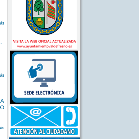
ás
,
ás
LA
NO
ás