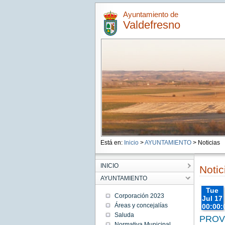
Ayuntamiento de
Valdefresno
Está en:
Inicio
>
AYUNTAMIENTO
> Noticias
INICIO
Notic
AYUNTAMIENTO
Tue
Corporación 2023
Jul 17
Áreas y concejalías
00:00:
CEST
Saluda
PROV
2018
Normativa Municipal