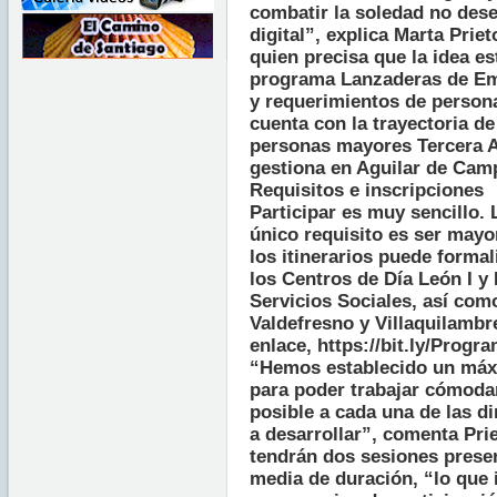
combatir la soledad no dese
digital”, explica Marta Prie
quien precisa que la idea es
programa Lanzaderas de Em
y requerimientos de person
cuenta con la trayectoria de
personas mayores Tercera A
gestiona en Aguilar de Camp
Requisitos e inscripciones
Participar es muy sencillo. L
único requisito es ser mayo
los itinerarios puede formal
los Centros de Día León I y I
Servicios Sociales, así com
Valdefresno y Villaquilambre
enlace, https://bit.ly/Progr
“Hemos establecido un máx
para poder trabajar cómoda
posible a cada una de las d
a desarrollar”, comenta Prie
tendrán dos sesiones prese
media de duración, “lo que 