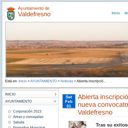
Ayuntamiento de
Valdefresno
Inicio
M
Está en:
Inicio
>
AYUNTAMIENTO
>
Noticias
> Abierta inscripció...
INICIO
Abierta inscripci
Sat
Feb
AYUNTAMIENTO
nueva convocator
01
00:00:00
Valdefresno
Corporación 2023
CET
Áreas y concejalías
2025
Saluda
Sat Feb
Tras su exitos
01
Normativa Municipal