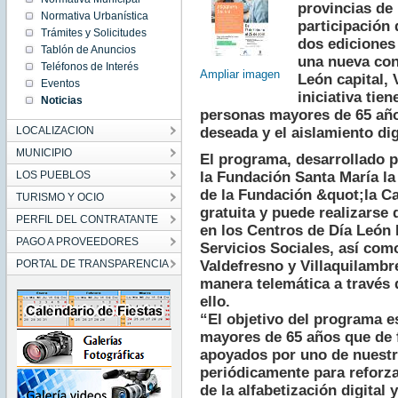
provincias de 
00:00:00
Normativa Urbanística
CET
participación
2025
Trámites y Solicitudes
Sat Feb
dos ediciones 
Tablón de Anuncios
01
una nueva con
00:00:00
Teléfonos de Interés
CET
Ampliar imagen
León capital, 
2025
Eventos
iniciativa tie
Noticias
personas mayores de 65 año
LOCALIZACION
deseada y el aislamiento dig
MUNICIPIO
El programa, desarrollado p
LOS PUEBLOS
la Fundación Santa María la 
de la Fundación &quot;la Ca
TURISMO Y OCIO
gratuita y puede realizarse 
PERFIL DEL CONTRATANTE
en los Centros de Día León I 
PAGO A PROVEEDORES
Servicios Sociales, así com
PORTAL DE TRANSPARENCIA
Valdefresno y Villaquilambr
manera telemática a través 
ello.
“El objetivo del programa e
mayores de 65 años que de f
apoyados por uno de nuestro
periódicamente para reforz
de la alfabetización digital 