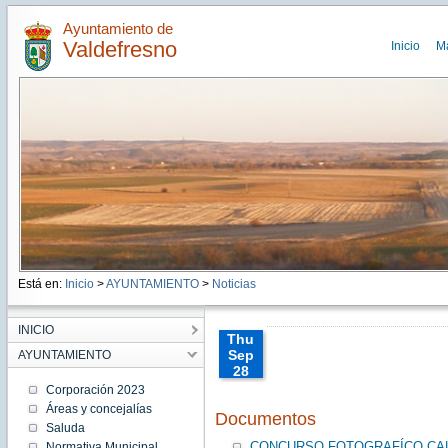
Ayuntamiento de
Valdefresno
Inicio
M
Está en:
Inicio
>
AYUNTAMIENTO
>
Noticias
INICIO
Thu
Sep
AYUNTAMIENTO
28
00:00:00
Corporación 2023
CEST
Áreas y concejalías
Documentos
2017
Saluda
Thu
Sep 28
CONCURSO FOTOGRAFÍCO CAL
Normativa Municipal