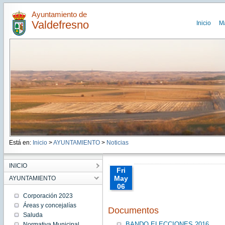
Ayuntamiento de
Valdefresno
Inicio
M
Está en:
Inicio
>
AYUNTAMIENTO
>
Noticias
INICIO
Fri
May
AYUNTAMIENTO
06
00:00:00
Corporación 2023
CEST
Áreas y concejalías
Documentos
2016
Saluda
Fri May
06
BANDO ELECCIONES 2016
Normativa Municipal