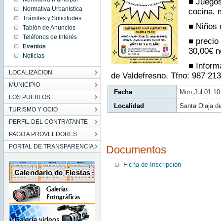
■ Juegos
CEST
Normativa Urbanística
2024
cocina, 
Mon Jul
Trámites y Solicitudes
01
■ Niños 
10:00:00
Tablón de Anuncios
CEST
2024
Teléfonos de Interés
■ precio
Eventos
30,00€ 
Noticias
■ Inform
LOCALIZACION
de Valdefresno, Tfno: 987 21
MUNICIPIO
Fecha
Mon Jul 01 1
LOS PUEBLOS
Localidad
Santa Olaja d
TURISMO Y OCIO
PERFIL DEL CONTRATANTE
PAGO A PROVEEDORES
PORTAL DE TRANSPARENCIA
Documentos
Ficha de Inscripción