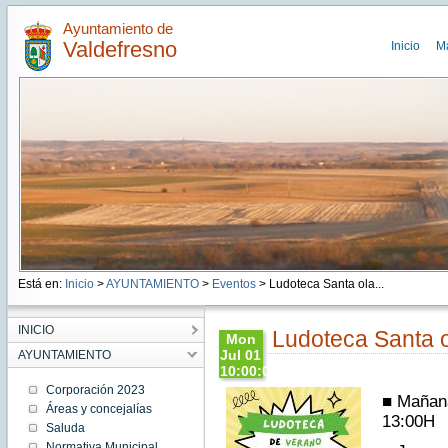
Ayuntamiento de
Valdefresno
Inicio
M
Está en:
Inicio
>
AYUNTAMIENTO
>
Eventos
> Ludoteca Santa ola...
INICIO
Ludoteca Santa ol
Mon
Jul 01
AYUNTAMIENTO
10:00:00
CEST
Corporación 2023
■ Mañana
2024
Áreas y concejalías
Mon Jul
13:00H
Saluda
01
10:00:00
Normativa Municipal