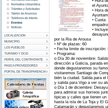
• Hora d
07:30:00
Normativa Urbanística
el Ayunt
CET
2024
Trámites y Solicitudes
• Hora de
Sat Nov
Tablón de Anuncios
30
Ayuntam
07:30:00
Teléfonos de Interés
CET
• Cuota:
2024
Eventos
empadro
Noticias
• Incluy
desayuno
LOCALIZACION
por la Ria de Arousa
MUNICIPIO
• Nº de plazas: 60
LOS PUEBLOS
• Fecha limite de inscripción:
• Programa:
TURISMO Y OCIO
o Día 30 de noviembre: Salida
PERFIL DEL CONTRATANTE
dirección a Galicia, parada e
PAGO A PROVEEDORES
donde degustaremos su famoso
PORTAL DE TRANSPARENCIA
visitaremos Santiago de Comp
bién la ciudad. Salida para el
y salida para Vigo a ver su a
o Día 1 de diciembre: Desayun
para admirar sus horreos junt
tipicas y calles que tienen un
hasta la isla de La Toja y E
Catamarán y degustaremos un