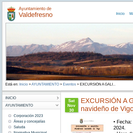
Ayuntamiento de
Valdefresno
Inicio
M
Está en:
Inicio
>
AYUNTAMIENTO
>
Eventos
> EXCURSIÓN A GALI...
INICIO
EXCURSIÓN A GA
Sat
Nov
AYUNTAMIENTO
navideño de Vig
30
07:30:00
Corporación 2023
CET
• Fecha:
Áreas y concejalías
2024
Saluda
2024.
Sat Nov
30
Normativa Municipal