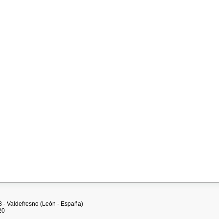
28 - Valdefresno (León - España)
20