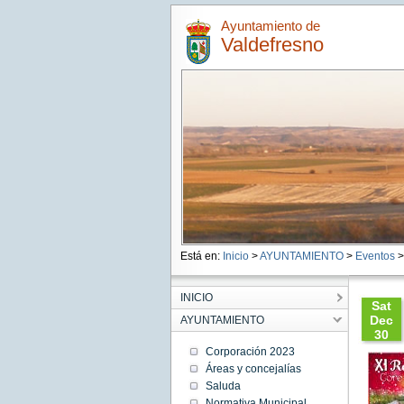
Ayuntamiento de
Valdefresno
Está en:
Inicio
>
AYUNTAMIENTO
>
Eventos
>
INICIO
Sat
Dec
AYUNTAMIENTO
30
19:00:
Corporación 2023
CET
Áreas y concejalías
2023
Saluda
Sat Dec
30
Normativa Municipal