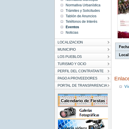
19:00:00
Normativa Urbanística
CET
2023
Trámites y Solicitudes
Sat Dec
Tablón de Anuncios
30
19:00:00
Teléfonos de Interés
CET
2023
Eventos
Noticias
LOCALIZACION
Fech
MUNICIPIO
Local
LOS PUEBLOS
TURISMO Y OCIO
PERFIL DEL CONTRATANTE
Enlac
PAGO A PROVEEDORES
PORTAL DE TRANSPARENCIA
Ví