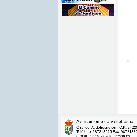
Ayuntamiento de Valdefresno
Ctra. de Valdefresno s/n - C.P.: 242
Teléfono: 987213565 Fax: 9872138
e-mail: info@aytovaldefresno.es