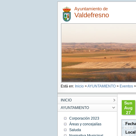
Ayuntamiento de
Valdefresno
Está en:
Inicio
>
AYUNTAMIENTO
>
Eventos
>
INICIO
Sun
Aug
AYUNTAMIENTO
27
20:00:
Corporación 2023
CEST
Fech
Áreas y concejalías
2023
Saluda
Sun
Local
Aug 27
Normativa Municipal