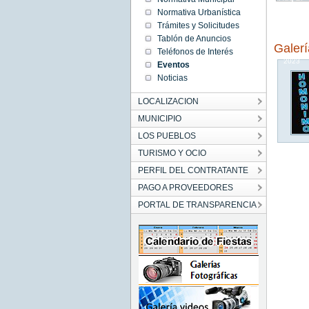
20:00:00
Normativa Urbanística
CEST
2023
Trámites y Solicitudes
Sun Aug
Tablón de Anuncios
27
Galer
20:00:00
Teléfonos de Interés
CEST
2023
Eventos
Noticias
LOCALIZACION
MUNICIPIO
LOS PUEBLOS
TURISMO Y OCIO
PERFIL DEL CONTRATANTE
PAGO A PROVEEDORES
PORTAL DE TRANSPARENCIA