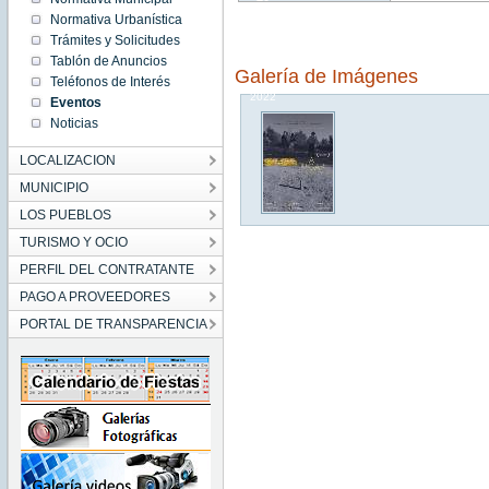
18:00:00
Normativa Urbanística
CEST
2022
Trámites y Solicitudes
Sat Aug
Tablón de Anuncios
20
Galería de Imágenes
18:00:00
Teléfonos de Interés
CEST
2022
Eventos
Noticias
LOCALIZACION
MUNICIPIO
LOS PUEBLOS
TURISMO Y OCIO
PERFIL DEL CONTRATANTE
PAGO A PROVEEDORES
PORTAL DE TRANSPARENCIA