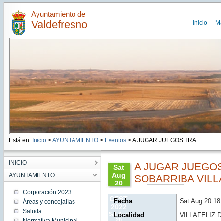
Ayuntamiento de
Valdefresno
Inicio
M
Está en:
Inicio
>
AYUNTAMIENTO
>
Eventos
> A JUGAR JUEGOS TRA...
INICIO
A JUGAR JUEGOS
Sat
Aug
AYUNTAMIENTO
SOBARRIBA VILL
20
18:00:00
Corporación 2023
CEST
Fecha
Sat Aug 20 1
Áreas y concejalías
2022
Saluda
Sat Aug
Localidad
VILLAFELIZ 
20
Normativa Municipal