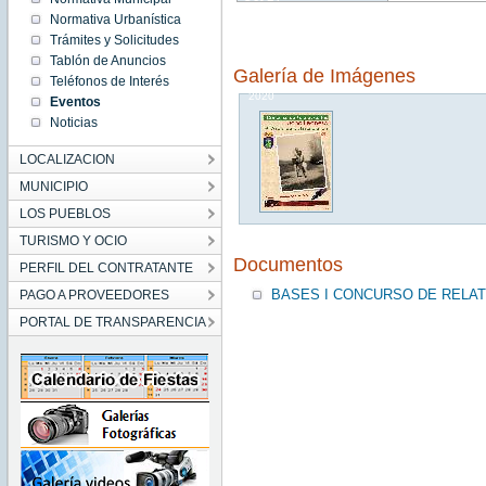
18:07:00
Normativa Urbanística
CEST
2020
Trámites y Solicitudes
Wed Oct
Tablón de Anuncios
14
Galería de Imágenes
18:07:00
Teléfonos de Interés
CEST
2020
Eventos
Noticias
LOCALIZACION
MUNICIPIO
LOS PUEBLOS
TURISMO Y OCIO
Documentos
PERFIL DEL CONTRATANTE
BASES I CONCURSO DE RELAT
PAGO A PROVEEDORES
PORTAL DE TRANSPARENCIA