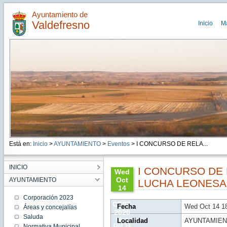
Ayuntamiento de
Valdefresno
Inicio
M
Está en:
Inicio
>
AYUNTAMIENTO
>
Eventos
> I CONCURSO DE RELA...
INICIO
I CONCURSO DE
Wed
Oct
AYUNTAMIENTO
LUCHA LEONESA
14
18:07:00
Corporación 2023
CEST
Fecha
Wed Oct 14 1
Áreas y concejalías
2020
Saluda
Wed
Localidad
AYUNTAMIEN
Oct 14
Normativa Municipal