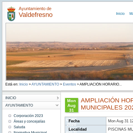
Ayuntamiento de
Valdefresno
Inicio
M
Está en:
Inicio
>
AYUNTAMIENTO
>
Eventos
> AMPLIACIÓN HORARIO...
INICIO
AMPLIACIÓN HOR
Mon
Aug
AYUNTAMIENTO
MUNICIPALES 20
31
12:40:00
Corporación 2023
CEST
Fecha
Mon Aug 31 1
Áreas y concejalías
2020
Saluda
Mon
Localidad
PISCINAS M
Aug 31
Normativa Municipal