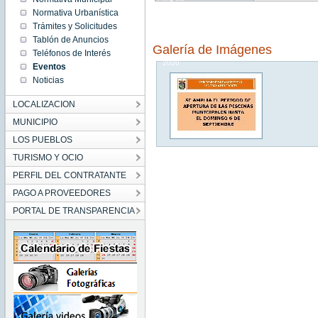
12:40:00
Normativa Urbanística
CEST
2020
Trámites y Solicitudes
Mon Aug
Tablón de Anuncios
31
Galería de Imágenes
12:40:00
Teléfonos de Interés
CEST
2020
Eventos
Noticias
LOCALIZACION
MUNICIPIO
LOS PUEBLOS
TURISMO Y OCIO
PERFIL DEL CONTRATANTE
PAGO A PROVEEDORES
PORTAL DE TRANSPARENCIA