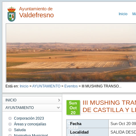
Ayuntamiento de
Valdefresno
Inicio
M
Está en:
Inicio
>
AYUNTAMIENTO
>
Eventos
> III MUSHING TRANSO...
INICIO
III MUSHING TR
Sun
Oct
AYUNTAMIENTO
DE CASTILLA Y 
20
09:00:00
Corporación 2023
CEST
Fecha
Sun Oct 20 0
Áreas y concejalías
2019
Saluda
Sun
Localidad
SALIDA DES
Oct 20
Normativa Municipal