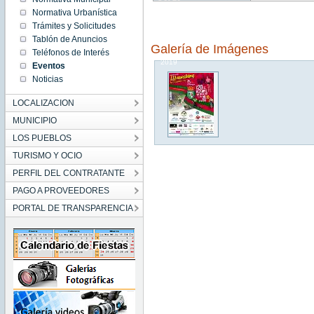
09:00:00
Normativa Urbanística
CEST
2019
Trámites y Solicitudes
Sun Oct
Tablón de Anuncios
20
Galería de Imágenes
09:00:00
Teléfonos de Interés
CEST
2019
Eventos
Noticias
LOCALIZACION
MUNICIPIO
LOS PUEBLOS
TURISMO Y OCIO
PERFIL DEL CONTRATANTE
PAGO A PROVEEDORES
PORTAL DE TRANSPARENCIA