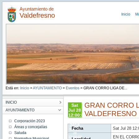
Ayuntamiento de
Valdefresno
Inicio
M
Está en:
Inicio
>
AYUNTAMIENTO
>
Eventos
> GRAN CORRO LIGA DE...
INICIO
GRAN CORRO L
Sat
Jul 28
AYUNTAMIENTO
VALDEFRESNO 
12:00:00
CEST
Corporación 2023
2018
Áreas y concejalías
Fecha
Sat Jul 28 12
Sat Jul
Saluda
28
EN EL CORR
12:00:00
Normativa Municipal