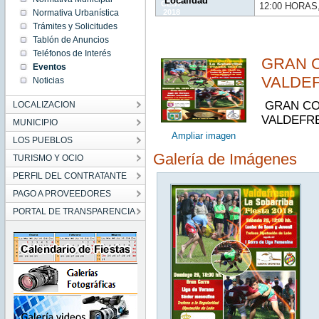
Localidad
CEST
12:00 HORAS
Normativa Urbanística
2018
Sat Jul
Trámites y Solicitudes
28
12:00:00
Tablón de Anuncios
CEST
2018
Teléfonos de Interés
GRAN 
Eventos
VALDEF
Noticias
GRAN CO
LOCALIZACION
VALDEFRE
MUNICIPIO
Ampliar imagen
LOS PUEBLOS
Galería de Imágenes
TURISMO Y OCIO
PERFIL DEL CONTRATANTE
PAGO A PROVEEDORES
PORTAL DE TRANSPARENCIA