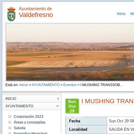
Ayuntamiento de
Valdefresno
Inicio
M
Está en:
Inicio
>
AYUNTAMIENTO
>
Eventos
> I MUSHING TRANSSOB...
INICIO
I MUSHING TRAN
Sun
Oct
AYUNTAMIENTO
29
09:42:00
Corporación 2023
CET
Fecha
Sun Oct 29 09
Áreas y concejalías
2017
Saluda
Localidad
SALIDA EN 
Sun
Oct 29
Normativa Municipal