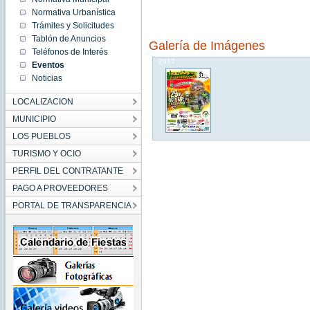
09:42:00
Normativa Urbanística
CET
2017
Trámites y Solicitudes
Sun Oct
Tablón de Anuncios
29
Galería de Imágenes
09:42:00
Teléfonos de Interés
CET
2017
Eventos
Noticias
LOCALIZACION
MUNICIPIO
LOS PUEBLOS
TURISMO Y OCIO
PERFIL DEL CONTRATANTE
PAGO A PROVEEDORES
PORTAL DE TRANSPARENCIA