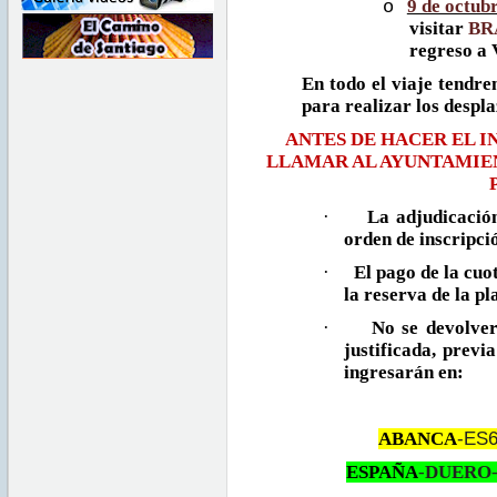
9 de octubr
o
visitar
BR
regreso a 
En todo el viaje tendre
para realizar los despl
ANTES DE HACER EL I
LLAMAR AL AYUNTAMIE
·
La adjudicación
orden de inscripci
·
El pago de la cuo
la reserva de la pl
·
No se devolver
justificada, previa
ingresarán en:
ABANCA
-ES6
ESPAÑA
-
DUERO