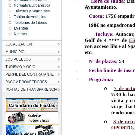
·
Hora de salida:
Día
07:30:00
Normativa Urbanística
Ayuntamiento.
CEST
2016
Trámites y Solicitudes
Fri Oct
·
Cuota:
175€ empadr
Tablón de Anuncios
07
07:30:00
Teléfonos de Interés
CEST
198€ no empadronad
2016
Eventos
·
Incluye:
Autocar,
Noticias
Golf de 4 **** de
E
LOCALIZACION
con acceso libre al Sp
etc.
MUNICIPIO
LOS PUEBLOS
·
Nº de plazas:
53
TURISMO Y OCIO
·
Fecha limite de inscr
PERFIL DEL CONTRATANTE
·
Programa:
PAGO A PROVEEDORES
7 de oct
o
PORTAL DE TRANSPARENCIA
7:30 h. ha
visita y c
viaje ha
tendremos 
8 de octu
o
OPORTO,