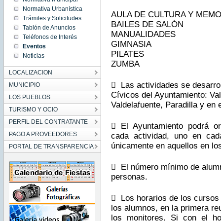
22:58:00
Normativa Urbanística
CEST
AULA DE CULTURA Y MEMO
2015
Trámites y Solicitudes
Thu Sep
BAILES DE SALÓN
Tablón de Anuncios
10
MANUALIDADES
22:58:00
Teléfonos de Interés
CEST
GIMNASIA
2015
Eventos
PILATES
Noticias
ZUMBA
LOCALIZACION
 Las actividades se desarrol
MUNICIPIO
Cívicos del Ayuntamiento: Va
LOS PUEBLOS
Valdelafuente, Paradilla y en e
TURISMO Y OCIO
PERFIL DEL CONTRATANTE
 El Ayuntamiento podrá or
PAGO A PROVEEDORES
cada actividad, uno en cad
únicamente en aquellos en l
PORTAL DE TRANSPARENCIA
 El número mínimo de alumno
personas.
 Los horarios de los cursos
los alumnos, en la primera re
los monitores. Si con el h