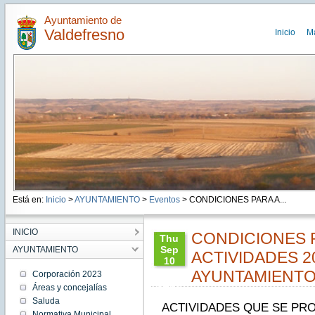
Ayuntamiento de
Valdefresno
Inicio
M
Está en:
Inicio
>
AYUNTAMIENTO
>
Eventos
> CONDICIONES PARA A...
INICIO
CONDICIONES 
Thu
Sep
AYUNTAMIENTO
ACTIVIDADES 2
10
22:58:00
AYUNTAMIENT
Corporación 2023
CEST
Áreas y concejalías
2015
Saluda
Thu
ACTIVIDADES QUE SE PR
Sep 10
Normativa Municipal