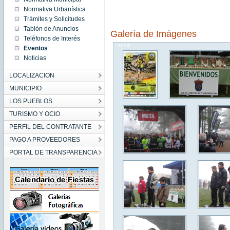
10:00:00
Normativa Urbanística
CET
2014
Trámites y Solicitudes
Sun Jan
Tablón de Anuncios
12
Galería de Imágenes
10:00:00
Teléfonos de Interés
CET
2014
Eventos
Noticias
LOCALIZACION
MUNICIPIO
LOS PUEBLOS
TURISMO Y OCIO
PERFIL DEL CONTRATANTE
PAGO A PROVEEDORES
PORTAL DE TRANSPARENCIA