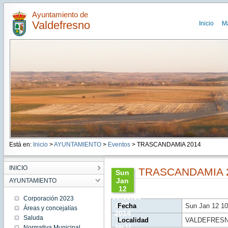
Ayuntamiento de
Valdefresno
Inicio
M
Está en:
Inicio
>
AYUNTAMIENTO
>
Eventos
> TRASCANDAMIA 2014
INICIO
TRASCANDAMIA 
Sun
Jan
AYUNTAMIENTO
12
10:00:00
Corporación 2023
CET
Fecha
Sun Jan 12 10
Áreas y concejalías
2014
Saluda
Localidad
VALDEFRES
Sun
Jan 12
Normativa Municipal