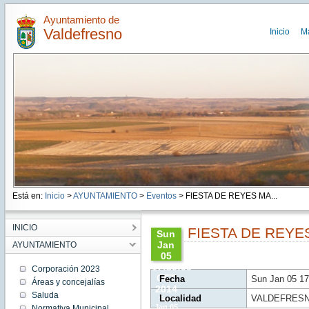
Ayuntamiento de
Valdefresno
Inicio
M
Está en:
Inicio
>
AYUNTAMIENTO
>
Eventos
> FIESTA DE REYES MA...
INICIO
FIESTA DE REY
Sun
Jan
AYUNTAMIENTO
05
17:30:00
Corporación 2023
CET
Fecha
Sun Jan 05 17
Áreas y concejalías
2014
Saluda
Localidad
VALDEFRESN
Sun
Jan 05
Normativa Municipal