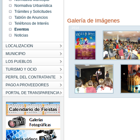
17:30:00
Normativa Urbanística
CET
2014
Trámites y Solicitudes
Sun Jan
Tablón de Anuncios
05
Galería de Imágenes
17:30:00
Teléfonos de Interés
CET
2014
Eventos
Noticias
LOCALIZACION
MUNICIPIO
LOS PUEBLOS
TURISMO Y OCIO
PERFIL DEL CONTRATANTE
PAGO A PROVEEDORES
PORTAL DE TRANSPARENCIA